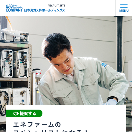
MENU
会社を知る
社員を知る
事業を知る
働き⽅を知る
お知らせ
提案する
募集要項
エネファームの