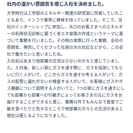
社内の温かい雰囲気を感じ入社を決めました。
大学時代は工学部のエネルギー関連の研究室に所属していたこ
ともあり、インフラ業界に興味を持っていました。そこで、当
社のインターンシップに参加し、大口のお客さまへのエネルギ
ーの利用状況診断に基づく省エネ提案の作成というテーマに基
づいて業務を行いました。その時の実際に行った業務、会社の
雰囲気、帯同してくださった社員の方の対応などから、この会
社で働きたいと思いましたね。
入社前はあまり他部署の交流は少ないのかなと感じていまし
た。入社後、新しい家にガスを通す際に、ガスを採用してもら
いに行く人がいて、どこからガスを通すか考える人がいて、ガ
スの配管に漏れがないか検査する人がいて、お客様にガスやガ
ス機器について説明する人がいてと、1つの家にガスを通すにし
ても部署から部署への引継ぎによってお客さまの元にガスをお
届けすることができると感じ、業務以外でもみんなで食堂でご
飯を食べたりと色々なところで他部署の方々との交流があると
現在は感じるようになりました。