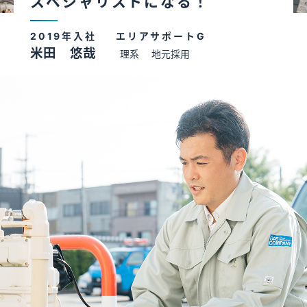
スペシャリストになる！
キャリア採用情報
2019年入社
エリアサポートG
米田 悠哉
理系
地元採用
27年卒はこちら
エントリーはマイナビより受け付けております。（サプラのみ）
28年卒はこちら
エントリーはマイナビより受け付けております。