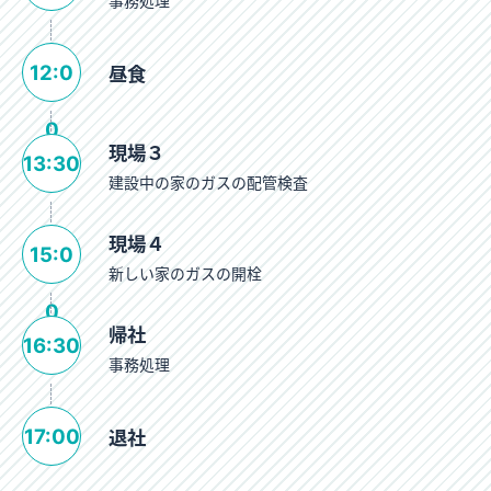
事務処理
12:0
昼食
0
現場３
13:30
建設中の家のガスの配管検査
現場４
15:0
新しい家のガスの開栓
0
帰社
16:30
事務処理
17:00
退社