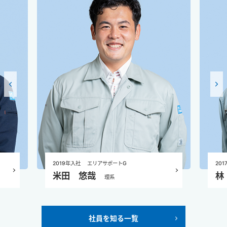
2019年入社
エリアサポートG
201
米田 悠哉
林
理系
社員を知る一覧