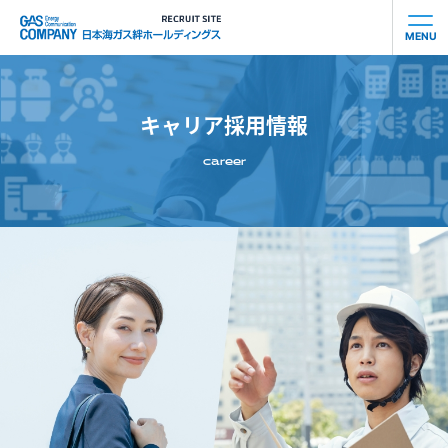
MENU
会社を知る
キャリア採用情報
社員を知る
career
事業を知る
働き⽅を知る
お知らせ
募集要項