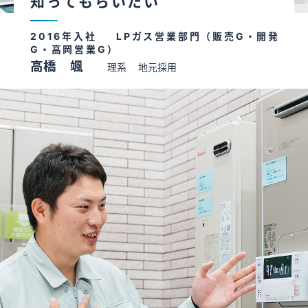
知ってもらいたい
キャリア採用情報
2016年入社
LPガス営業部門（販売G・開発
G・高岡営業G）
高橋 颯
理系
地元採用
27年卒はこちら
エントリーはマイナビより受け付けております。（サプラのみ）
28年卒はこちら
エントリーはマイナビより受け付けております。