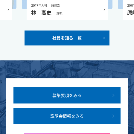
2017年入社
設備部
20
林 高史
原
理系
社員を知る一覧
募集要項をみる
説明会情報をみる