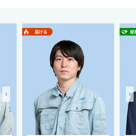
届ける
提