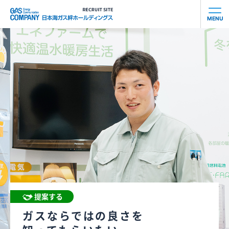
MENU
会社を知る
社員を知る
事業を知る
働き⽅を知る
お知らせ
提案する
募集要項
ガスならではの良さを