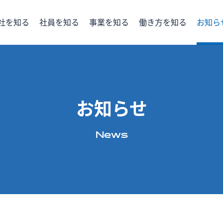
社を知る
社員を知る
事業を知る
働き⽅を知る
お知ら
タで見る
支える
新しい取り組み
提案する
届ける
働く環境
説明会情報
研修制度
インターン
福利厚生
お知らせ
News