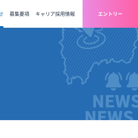
せ
募集要項
キャリア採用情報
エントリー
エントリーはマイナビより受け付けております。（サプラのみ）
情報
よくある質問
総合職
経理
DX