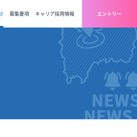
せ
募集要項
キャリア採用情報
エントリー
エントリーはマイナビより受け付けております。（サプラのみ）
情報
よくある質問
総合職
経理
DX