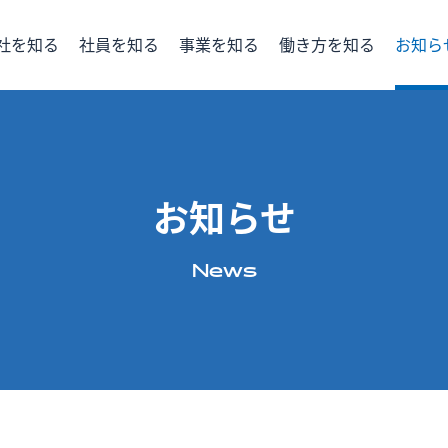
社を知る
社員を知る
事業を知る
働き⽅を知る
お知ら
タで見る
支える
新しい取り組み
提案する
届ける
働く環境
説明会情報
研修制度
インターン
福利厚生
お知らせ
News