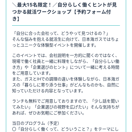
キャリア採用情報
＼最大15名限定！／自分らしく働くヒントが見
つかる就活ワークショップ【予約フォーム付
き】
27年卒はこちら
「自分に合った会社って、どうやって見つけるの？」
そんな悩みを抱える就活生に向けて、日本海ガスではちょ
エントリーはマイナビより受け付けております。（サプラのみ）
っとユニークな体験型イベントを開催します。
このイベントでは、会社説明を一方的に聞くのではなく、
28年卒はこちら
現場で働く社員と一緒に料理をしながら、「自分らしい働
き方」や「企業選びのヒント」について一緒に考える時間
をご用意しています。
エントリーはマイナビより受け付けております。
また、ガスとIHでの調理の違いを体験しながら、日本海ガ
スの「暮らしに寄り添う仕事」がどんなものかも、自然に
知っていただける内容となっています。
ランチも無料でご用意しておりますので、「少し話を聞い
てみたい」「企業選びの視野を広げたい」そんな気持ちが
あれば、ぜひお気軽にご参加ください。
当日のプログラム（予定）
〇「自分らしく働くって、どういうこと？」をテーマにし