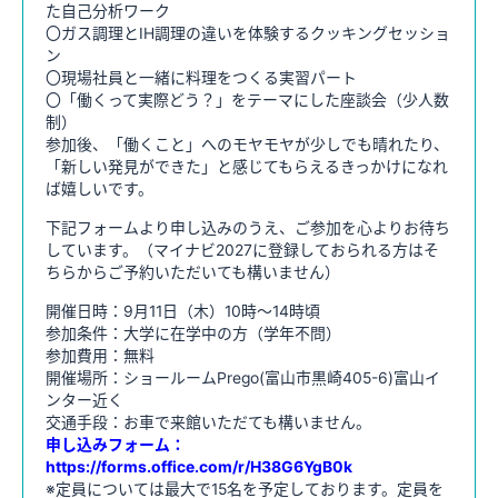
た自己分析ワーク
〇ガス調理とIH調理の違いを体験するクッキングセッショ
ン
〇現場社員と一緒に料理をつくる実習パート
〇「働くって実際どう？」をテーマにした座談会（少人数
制）
参加後、「働くこと」へのモヤモヤが少しでも晴れたり、
「新しい発見ができた」と感じてもらえるきっかけになれ
ば嬉しいです。
下記フォームより申し込みのうえ、ご参加を心よりお待ち
しています。（マイナビ2027に登録しておられる方はそ
ちらからご予約いただいても構いません）
開催日時：9月11日（木）10時～14時頃
参加条件：大学に在学中の方（学年不問）
参加費用：無料
開催場所：ショールームPrego(富山市黒崎405-6)富山イ
ンター近く
交通手段：お車で来館いただても構いません。
申し込みフォーム：
https://forms.office.com/r/H38G6YgB0k
※定員については最大で15名を予定しております。定員を