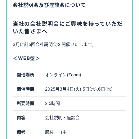
キャリア採用情報
会社説明会及び座談会について
当社の会社説明会にご興味を持っていただ
いた皆さまへ
27年卒はこちら
3月に計5回会社説明会を開催いたします。
エントリーはマイナビより受け付けております。（サプラのみ）
＜WEB型＞
28年卒はこちら
開催場所
オンライン(Zoom)
エントリーはマイナビより受け付けております。
開催時期
2025月3月4日(火),5日(水),6日(木)
所要時間
2.5時間
内容
会社説明・座談会
備考
服装 自由