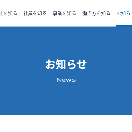
社を知る
社員を知る
事業を知る
働き⽅を知る
お知ら
タで見る
支える
新しい取り組み
提案する
届ける
働く環境
説明会情報
研修制度
インターン
福利厚生
お知らせ
News