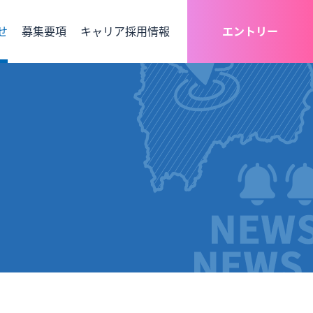
せ
募集要項
キャリア採用情報
エントリー
エントリーはマイナビより受け付けております。（サプラのみ）
情報
よくある質問
総合職
経理
DX